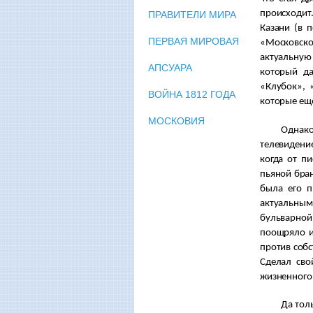
происходит.
ПРАВИТЕЛИ МИРА
Казани (в 
ПЕРВАЯ МИРОВАЯ
«Московско
актуальную
АПСУАРА
который да
«Клубок», 
ВОЙНА 1812 ГОДА
которые ещ
МОСКОВИЯ
Однако в
телевидение
когда от п
пьяной бран
была его п
актуальным
бульварной,
поощряло и
против собс
Сделал сво
жизненного 
Да тольк