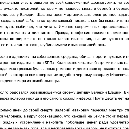
печальная участь едва ли не всей современной драматургии, не в
а русских писателей, которым не нашлось места в бурной и бурел
 родилась у Валерия Шашина идея – организовать электронное издат
 создать свой сайт, на котором каждый писатель мог бы выставить на
ам пусть выбирает, что читать. Именно современных профессиональ
не графоманов и дилетантов. Правда, профессионализм современног
сколько шире – это не только талант изложения, знание русского яз
 ее интеллигентность, глубина мысли и высокая идейность.
ки в одиночку, на собственные средства, обивая пороги нужных и 
тронное издательство «БПП». Количество читателей стремительно на
аждаемых грязных бульварных романов и детективов продажного нас
стей, в которых все содержание подобно черному квадрату Малевича
 видение мира из психбольницы.
лго радовался развивающемуся своему детищу Валерий Шашин. Внез
 через полтора месяца и его самого сразил инфаркт. Почти десять лет на
лько дней до своей смерти Валерий Иванович переслал мне три сти
я человека, а вдруг осознавшего, что каждый на Земле стоит перед 
и жадных устремлений накопить побольше денег ради удовлетво
й и не замечать горя, зла и несправедливости рядом, не пытаться по