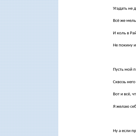
Угадать не 
Всё же мел
И коль в Ра
Не покину 
Пусть мой п
Сквозь него
Вот и всё, 
Я желаю себ
Ну а если п