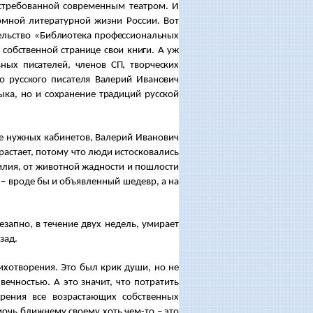
остребованной современным театром. И
омной литературной жизни России. Вот
ельство
«Библиотека профессиональных
 собственной странице свои книги. А уж
ных писателей, членов СП, творческих
о русского писателя Валерий Иванович
ыка, но и сохранение традиций русской
не нужных кабинетов, Валерий Иванович
растает, потому что люди истосковались
илия, от животной жадности и пошлости
 – вроде бы и объявленный шедевр, а на
апно, в течение двух недель, умирает
зад.
хотворения. Это был крик души, но не
вечностью. А это значит, что потратить
рения все возрастающих собственных
мочь ближнему своему хоть чем-то – это