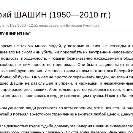
рий ШАШИН (1950—2010 гг.)
но
вт, 01/28/2020 - 12:51
пользователем
Вячеслав Румянцев
ЛУЧШИЕ ИЗ НАС ...
время не так уж много людей, у которых ни личные невзгоды и не
ее зло не смогли ни убить, ни поколебать их внутренние человечески
 подлость, продажность, – годами безнаказанно насаждаемая в общ
свободы, к ним просто не приставала. Они были защищены от вне
 высокой духовностью. Именно к таким людям и относился Валерий 
 большой буквы. Он умел не просто сопереживать людям, но всеми си
адрес Шашин не раз слышал и упреки, и насмешки, и незаслуженные
, прекрасно его знавших. А он только грустно улыбался в ответ, и ник
ри копилась, наливалась в сердце тяжелеющим грузом. И как-то Вале
м уж легко люди расстаются со всем хорошим, что в них есть. И ради
рузей я потерял в жестоком стремлении нажиться любой ценой. День
а девяностых годов судьба драматурга Валерия Шашина складывалась
раматургом совершенно случайно. Спустя годы Валерий Иванович по