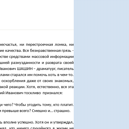
счастья, ни перестроечная ломка, ни
е качества. Вся безнравственная грязь -
естве средствами массовой информации
шней разнузданности и разврата своей
Иванович ШАШИН – драматург, писатель
лами старался им помочь хоть в чем-то.
 оскорбления даже от своих знакомых,
акой реакции. Хотя, естественно, вся эта
рий Иванович тоскливо признался:
 чего? Чтобы угодить тому, кто платит.
ги превыше всего? Смешно и… страшно.
 вполне успешно. Хотя он и утверждал,
нял, что ничего случайного в жизни не