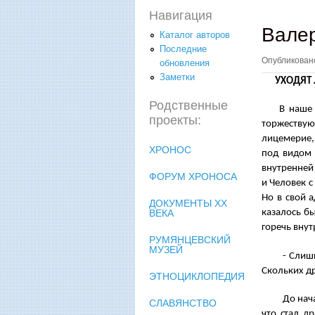
Навигация
Вале
Каталог авторов
Последние
Опубликова
обновления
Заметки
УХОДЯТ 
Родственные
В наше 
проекты:
торжествующ
лицемерие,
ХРОНОС
под видом 
внутренней
ФОРУМ ХРОНОСА
и Человек с
Но в свой 
ДОКУМЕНТЫ XX
ВЕКА
казалось бы
горечь внут
РУМЯНЦЕВСКИЙ
МУЗЕЙ
- Слишко
Скольких д
ЭТНОЦИКЛОПЕДИЯ
До начал
СЛАВЯНСТВО
что стал д