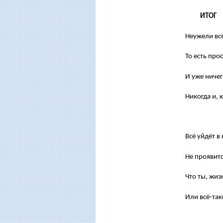
ИТОГ
Неужели всё
То есть пр
И уже ничег
Никогда и, 
Всё уйдёт в 
Не проявитс
Что ты, жи
Или всё-так