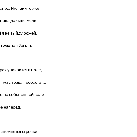
дано… Ну, так что же?
ьница дольше мели.
й я не выйду рожей,
и грешной Земли.
рах упокоится в поле,
 пусть трава прорастёт…
что по собственной воле
е наперёд.
рипомнятся строчки