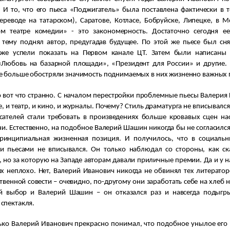
 И то, что его пьеса «Поджигатель» была поставлена фактически в 
переводе на татарском), Саратове, Котласе, Бобруйске, Липецке, в 
м театре комедии» - это закономерность. Достаточно сегодня ее
 тему поднял автор, предугадав будущее. По этой же пьесе был сн
же успели показать на Первом канале ЦТ. Затем были написаны 
«Любовь на базарной площади», «Президент для России» и другие. 
е больше обостряли значимость поднимаемых в них жизненно важных
от что странно. С началом перестройки проблемные пьесы Валерия 
, и театр, и кино, и журналы. Почему? Стиль драматурга не вписывалс
исателей стали требовать в произведениях больше кровавых сцен н
и. Естественно, на подобное Валерий Шашин никогда бы не согласилс
ринципиальная жизненная позиция. И получилось, что в социаль
и пьесами не вписывался. Он только наблюдал со стороны, как ска
 но за которую на Западе авторам давали приличные премии. Да и у н
х неплохо. Нет, Валерий Иванович никогда не обвинял тех литератор
твенной совести – очевидно, по-другому они заработать себе на хлеб 
й выбор и Валерий Шашин – он отказался раз и навсегда подыгры
спектакля.
о Валерий Иванович прекрасно понимал, что подобное унылое его п