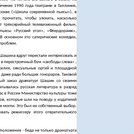
течение 1990 года театрами в Таллинне,
Москве («Школа современной пьесы»), в
 прочитать, чтобы уяснить, насколько
ят трёхсерийный телевизионный фильм,
пьесы «Русский угол», «Флердоранж»,
В основном это сатирические комедии,
 проблем.
Шашина вдруг перестали интересовать и
я в перестроечный бум «свободы слова» ,
асилия, сексуальных оргий и площадной
я даже ради больших гонораров. Таковой
ный заказ драматург Шашин со своими
тывалась русская литература в разряд
ас в России Министерство культуры тоже
ов, которые шли на поводу у издателей
не могли. Это был их собственный выбор.
вать режиссеру этого отвратительного
оложение - беда не только драматурга