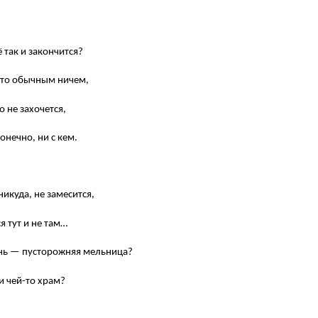
 так и закончится?
осто обычным ничем,
о не захочется,
конечно, ни с кем.
никуда, не замесится,
я тут и не там…
знь — пусторожняя мельница?
и чей-то храм?