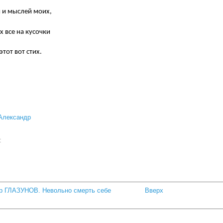
 и мыслей моих,
х все на кусочки
этот вот стих.
Александр
а:
др ГЛАЗУНОВ. Невольно смерть себе
Вверх