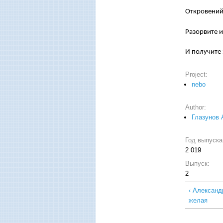
Откровений
Разорвите и
И получите 
Project:
nebo
Author:
Глазунов 
Год выпуск
2 019
Выпуск:
2
‹ Алексан
желая