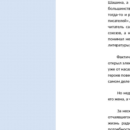
Шашина, а 
большинств
тогда-то и
писателей»,
читатель с
союзов, а 
понимал не
литературы;
Фактичес
открыл элек
уже от нас
героев пове
самом деле
Но недо
его жена, а
За неско
отчаявшегос
жизнь рад
потребносте